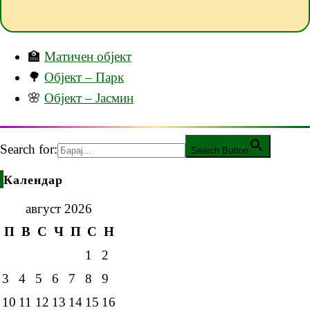
🏫
Матичен објект
🌳
Објект – Парк
🌸
Објект – Јасмин
Search for:
Search Button
Календар
август 2026
П
В
С
Ч
П
С
Н
1
2
3
4
5
6
7
8
9
10
11
12
13
14
15
16