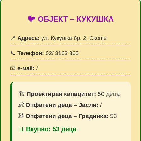
🐦 ОБЈЕКТ – КУКУШКА
📍
Адреса:
ул. Кукушка бр. 2, Скопје
📞
Телефон:
02/ 3163 865
📧
e-мail:
/
🏗️
Проектиран капацитет:
50 деца
👶
Опфатени деца – Јасли:
/
🧸
Опфатени деца – Градинка:
53
📊
Вкупно: 53 деца