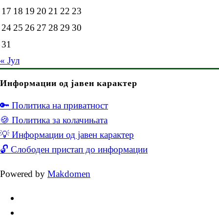
17
18
19
20
21
22
23
24
25
26
27
28
29
30
31
« Јул
Информации од јавен карактер
🔑 Политика на приватност
🍪 Политика за колачињата
💡 Информации од јавен карактер
🔓 Слободен пристап до информации
Powered by
Makdomen