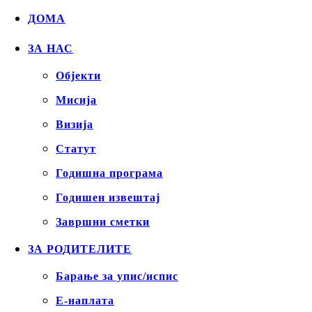
ДОМА
ЗА НАС
Објекти
Mисија
Визија
Статут
Годишна програма
Годишен извештај
Завршни сметки
ЗА РОДИТЕЛИТЕ
Барање за упис/испис
Е-наплата