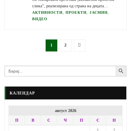
слика“, реализирана од страна на децата…
,
,
,
АКТИВНОСТИ
ПРОЕКТИ
ЈАСМИН
ВИДЕО
Posts
1
2
pagination
Search Button
Search
for:
КАЛЕНДАР
август 2026
П
В
С
Ч
П
С
Н
1
2