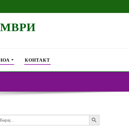
ЕМВРИ
НОА
КОНТАКТ
Search Button
earch
or: