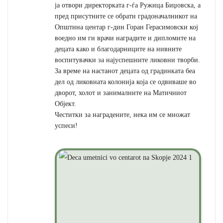
ја отвори директорката г-ѓа Ружица Биџовска, а
пред присутните се обрати градоначалникот на
Општина центар г-дин Горан Герасимовски кој
воедно им ги врачи наградите и дипломите на
децата како и благодарниците на нивните
воспитувачки за најуспешните ликовни творби.
За време на настанот децата од градинката беа
дел од ликовната колонија која се одвиваше во
дворот, холот и занималните на Матичниот
Објект.
Честитки за наградените, нека им се множат
успеси!