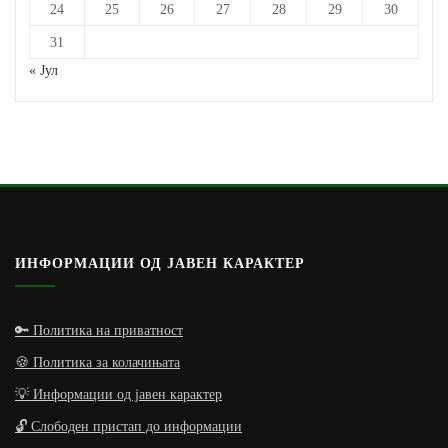
24
25
26
27
28
29
30
31
« Јул
ИНФОРМАЦИИ ОД ЈАВЕН КАРАКТЕР
🔑 Политика на приватност
🍪 Политика за колачињата
💡 Информации од јавен карактер
🔓 Слободен пристап до информации