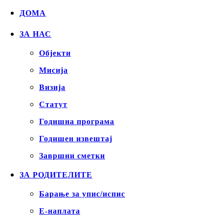
ДОМА
ЗА НАС
Објекти
Mисија
Визија
Статут
Годишна програма
Годишен извештај
Завршни сметки
ЗА РОДИТЕЛИТЕ
Барање за упис/испис
Е-наплата