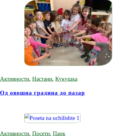
Активности
,
Настани
,
Кукушка
Од овошна градина до пазар
Активности
,
Посети
,
Парк