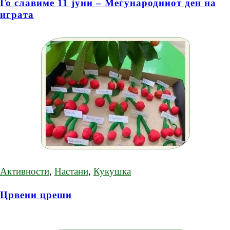
Го славиме 11 јуни – Меѓународниот ден на
играта
Активности
,
Настани
,
Кукушка
Црвени цреши