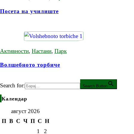
Посета на училиште
Активности
,
Настани
,
Парк
Волшебното торбиче
Search for:
Search Button
Календар
август 2026
П
В
С
Ч
П
С
Н
1
2