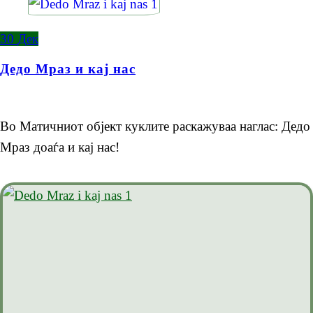
30
Дек
Дедо Мраз и кај нас
Во Матичниот објект куклите раскажуваа наглас: Дедо
Мраз доаѓа и кај нас!