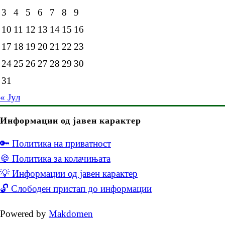
3
4
5
6
7
8
9
10
11
12
13
14
15
16
17
18
19
20
21
22
23
24
25
26
27
28
29
30
31
« Јул
Информации од јавен карактер
🔑 Политика на приватност
🍪 Политика за колачињата
💡 Информации од јавен карактер
🔓 Слободен пристап до информации
Powered by
Makdomen