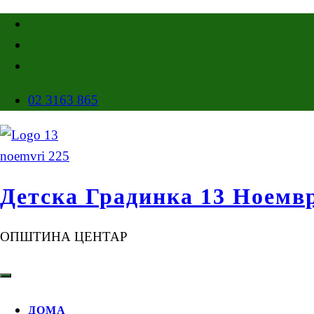
02 3163 865
Детска Градинка 13 Ноемв
ОПШТИНА ЦЕНТАР
ДОМА