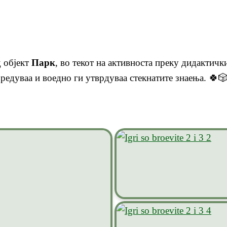
 објект
Парк
, во текот на активноста преку дидактичк
оредуваа и воедно ги утврдуваа стекнатите знаења. 🍀