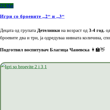
22
Мај
Игри со броевите „2“ и „3“
Децата од групата
Детелинки
на возраст од
3-4 год.
од
броевите два и три, ја одредуваа нивната количина, сп
Подготвил воспитувач Благица Чаневска
👩‍🏫👋