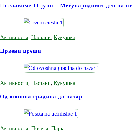
Го славиме 11 јуни – Меѓународниот ден на и
Активности
,
Настани
,
Кукушка
Црвени цреши
Активности
,
Настани
,
Кукушка
Од овошна градина до пазар
Активности
,
Посети
,
Парк