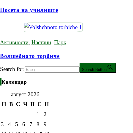
Посета на училиште
Активности
,
Настани
,
Парк
Волшебното торбиче
Search for:
Search Button
Календар
август 2026
П
В
С
Ч
П
С
Н
1
2
3
4
5
6
7
8
9