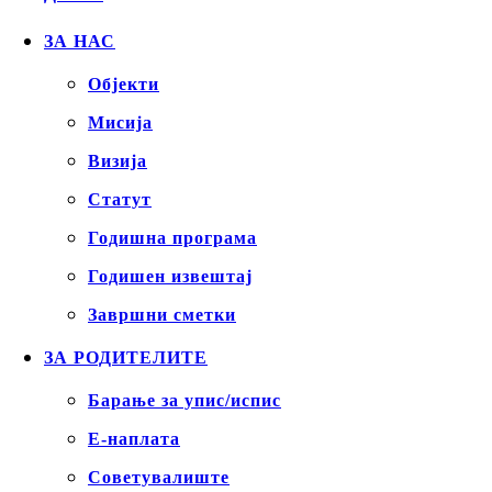
ЗА НАС
Објекти
Mисија
Визија
Статут
Годишна програма
Годишен извештај
Завршни сметки
ЗА РОДИТЕЛИТЕ
Барање за упис/испис
Е-наплата
Советувалиште