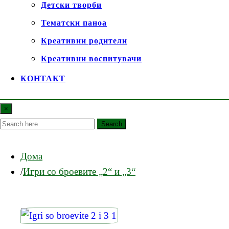
Детски творби
Тематски паноа
Креативни родители
Креативни воспитувачи
КОНТАКТ
×
Search
Дома
Игри со броевите „2“ и „3“