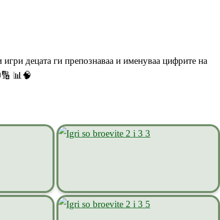
и игри децата ги препознаваа и именуваа цифрите на
🔢 📊🧠