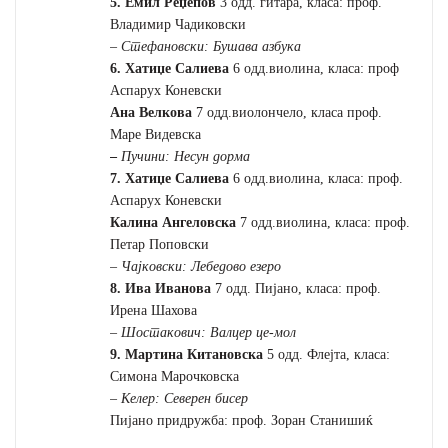
5. Емил Реџепов
3 одд. гитара, класа: проф.
Владимир Чадиковски
–
Стефановски: Бушава азбука
6. Хатиџе Салиева
6 одд.виолина, класа: проф
Аспарух Коневски
Ана Велкова
7 одд.виолончело, класа проф.
Маре Видевска
–
Пучини: Несун дорма
7. Хатиџе Салиева
6 одд.виолина, класа: проф.
Аспарух Коневски
Калина Ангеловска
7 одд.виолина, класа: проф.
Петар Поповски
– Чајковски: Лебедово езеро
8. Ива Иванова
7 одд. Пијано, класа: проф.
Ирена Шахова
–
Шостакович: Валцер це-мол
9. Мартина Китановска
5 одд. Флејта, класа:
Симона Марочковска
–
Келер: Северен бисер
Пијано придружба: проф. Зоран Станишиќ