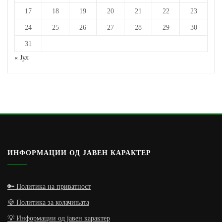
17
18
19
20
21
22
23
24
25
26
27
28
29
30
31
« Јул
ИНФОРМАЦИИ ОД ЈАВЕН КАРАКТЕР
🔑 Политика на приватност
🍪 Политика за колачињата
💡 Информации од јавен карактер