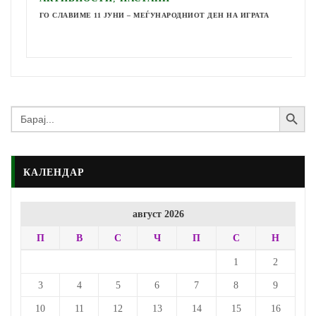
ГО СЛАВИМЕ 11 ЈУНИ – МЕЃУНАРОДНИОТ ДЕН НА ИГРАТА
Search Button
Search
for:
КАЛЕНДАР
август 2026
П
В
С
Ч
П
С
Н
1
2
3
4
5
6
7
8
9
10
11
12
13
14
15
16