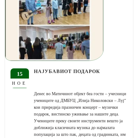
НАЈУБАВИОТ ПОДАРОК
15
НОЕ
Денес во Матичниот објект беа гости – учесници
учениците од ДМБУЦ „Илија Николовски – Луј“
кои приредија празничен концерт – музички
подарок, вистинско уживање за нашите деца.
Учениците преку своите инструменти вешто ја
доближија класичната музика до најмалата
популација за што пак, децата од градинката, им