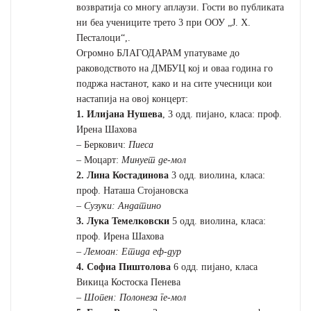
возвратија со многу аплаузи. Гости во публиката
ни беа учениците трето 3 при ООУ „Ј. Х.
Песталоци“,.
Огромно БЛАГОДАРАМ упатуваме до
раководството на ДМБУЦ кој и оваа година го
подржа настанот, како и на сите учесници кои
настапија на овој концерт:
1. Илијана Нушева
, 3 одд. пијано, класа: проф.
Ирена Шахова
– Беркович:
Пиеса
– Моцарт:
Минует де-мол
2. Лина Костадинова
3 одд. виолина, класа:
проф. Наташа Стојановска
–
Сузуки: Андатино
3. Лука Темелковски
5 одд. виолина, класа:
проф. Ирена Шахова
–
Лемоан: Етида еф-дур
4. Софиа Пиштолова
6 одд. пијано, класа
Викица Костоска Пенева
–
Шопен: Полонеза ге-мол