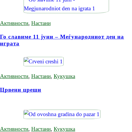
Активности
,
Настани
Го славиме 11 јуни – Меѓународниот ден на
играта
Активности
,
Настани
,
Кукушка
Црвени цреши
Активности
,
Настани
,
Кукушка