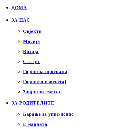
ДОМА
ЗА НАС
Објекти
Mисија
Визија
Статут
Годишна програма
Годишен извештај
Завршни сметки
ЗА РОДИТЕЛИТЕ
Барање за упис/испис
Е-наплата