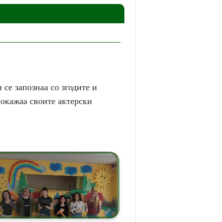
 се запознаа со згодите и
окажаа своите актерски