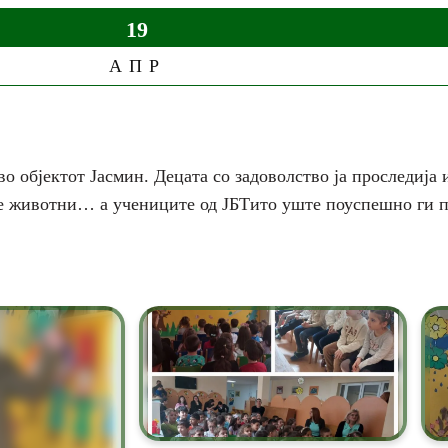
19
АПР
 објектот Јасмин. Децата со задоволство ја проследија и
те животни… а учениците од ЈБТито уште поуспешно ги п