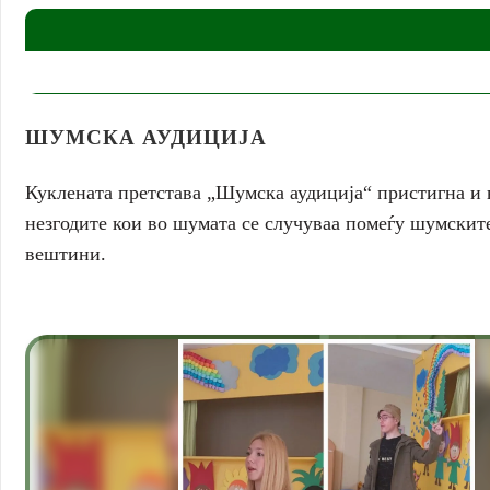
ШУМСКА АУДИЦИЈА
Куклената претстава „Шумска аудиција“ пристигна и во
незгодите кои во шумата се случуваа помеѓу шумски
вештини.