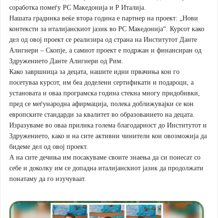
соработка помеѓу РС Македонија и Р Италија.
Нашата градинка веќе втора година е партнер на проект: „Нови
контексти за италијанскиот јазик во РС Македонија“. Курсот како
дел од овој проект се реализира од страна на Институтот Данте
Алигиери – Скопје, а самиот проект е подржан и финансиран од
Здружението Данте Алигиери од Рим.
Како завршница за децата, нашите идни првачиња кои го
посетуваа курсот, им беа доделени сертификати и подароци, а
установата и оваа програмска година стекна многу придобивки,
пред се меѓународна афирмација, полека доближувајки се кон
европските стандарди за квалитет во образованието на децата.
Изразуваме во оваа прилика голема благодарност до Институтот и
Здружението, како и на сите активни чинители кои овозможија да
бидеме дел од овој проект.
А на сите дечиња им посакуваме своите знаења да си понесат со
себе и доколку им се допадна италијанскиот јазик да продолжати
понатаму да го изучуваат.