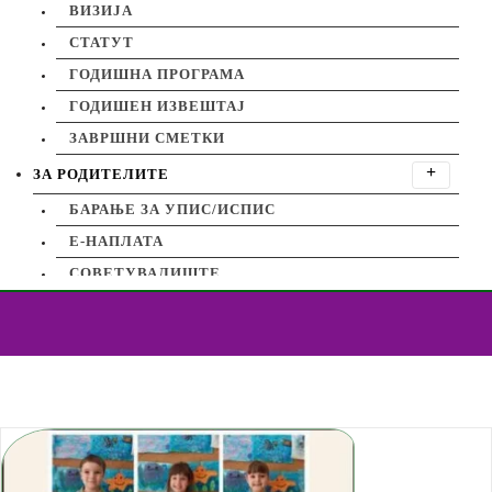
ВИЗИЈА
СТАТУТ
ГОДИШНА ПРОГРАМА
ГОДИШЕН ИЗВЕШТАЈ
ЗАВРШНИ СМЕТКИ
ЗА РОДИТЕЛИТЕ
БАРАЊЕ ЗА УПИС/ИСПИС
Е-НАПЛАТА
СОВЕТУВАЛИШТЕ
ГОДИШНИ ПРОЕКТИ
Дома
Учиме италијански јазик
ДНЕВНИ АКТИВНОСТИ
АКТИВНОСТИ
НАСТАНИ
ПОСЕТИ
ПРОЕКТИ