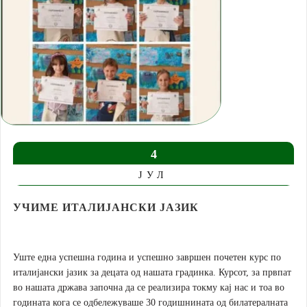
МАТИЧЕН ОБЈЕКТ
ПАРК
ЈАСМИН
КУКУШКА
АРХИВА 2019-2024
ПАНОА
ДЕТСКИ ТВОРБИ
ТЕМАТСКИ ПАНОА
4
КРЕАТИВНИ РОДИТЕЛИ
ЈУЛ
КРЕАТИВНИ ВОСПИТУВАЧИ
УЧИМЕ ИТАЛИЈАНСКИ ЈАЗИК
КОНТАКТ
Уште една успешна година и успешно завршен почетен курс по
италијански јазик за децата од нашата градинка. Курсот, за првпат
во нашата држава започна да се реализира токму кај нас и тоа во
годината кога се одбележуваше 30 годишнината од билатералната