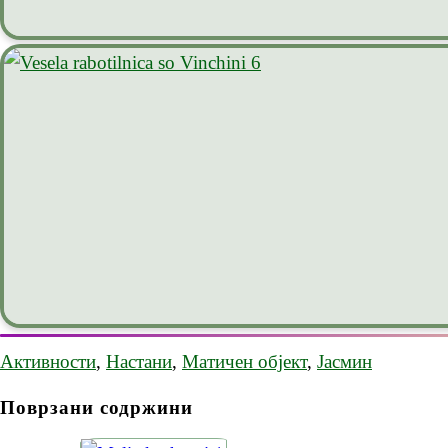
Активности
,
Настани
,
Матичен објект
,
Јасмин
Поврзани содржини