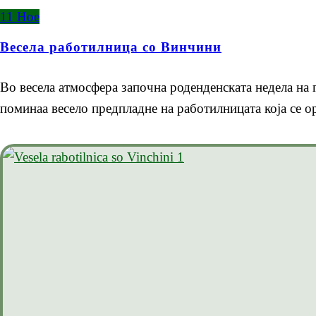
11
Ное
Весела работилница со Винчини
Во весела атмосфера започна роденденската недела на г
поминаа весело предпладне на работилницата која се о