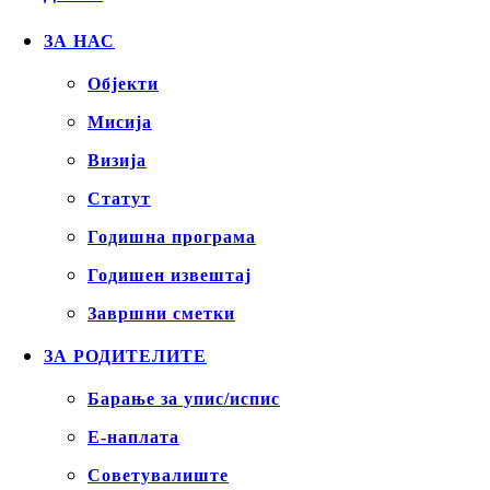
ЗА НАС
Објекти
Mисија
Визија
Статут
Годишна програма
Годишен извештај
Завршни сметки
ЗА РОДИТЕЛИТЕ
Барање за упис/испис
Е-наплата
Советувалиште