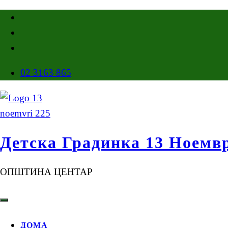
02 3163 865
Детска Градинка 13 Ноемв
ОПШТИНА ЦЕНТАР
ДОМА