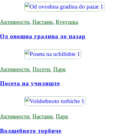
Активности
,
Настани
,
Кукушка
Од овошна градина до пазар
Активности
,
Посети
,
Парк
Посета на училиште
Активности
,
Настани
,
Парк
Волшебното торбиче