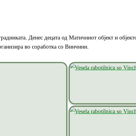
радинката. Денес децата од Матичниот објект и објекто
рганизира во соработка со Винчини.