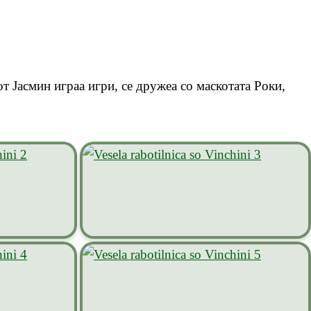
т Јасмин играа игри, се дружеа со маскотата Роки,