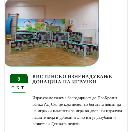
ВИСТИНСКО ИЗНЕНАДУВАЊЕ –
8
ДОНАЦИЈА НА ИГРАЧКИ
ОКТ
Изразуваме голема благодарност до ПроКредит
Банка АД Скопје која денес, со богатата донација
на играчки наменети за игра во двор, ги израдува
нашите деца и дополнително им ја разубави и
развесели Детската недела.