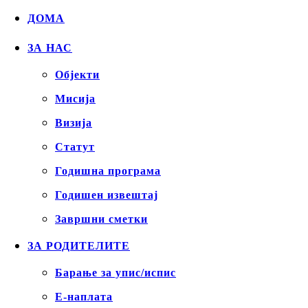
ДОМА
ЗА НАС
Објекти
Mисија
Визија
Статут
Годишна програма
Годишен извештај
Завршни сметки
ЗА РОДИТЕЛИТЕ
Барање за упис/испис
Е-наплата