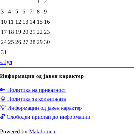
1
2
3
4
5
6
7
8
9
10
11
12
13
14
15
16
17
18
19
20
21
22
23
24
25
26
27
28
29
30
31
« Јул
Информации од јавен карактер
🔑 Политика на приватност
🍪 Политика за колачињата
💡 Информации од јавен карактер
🔓 Слободен пристап до информации
Powered by
Makdomen