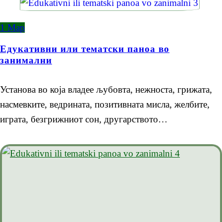
1
Мар
Едукативни или тематски паноа во
занимални
Установа во која владее љубовта, нежноста, грижата,
насмевките, ведрината, позитивната мисла, желбите,
играта, безгрижниот сон, другарството…