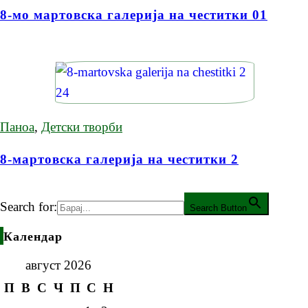
8-мо мартовска галерија на честитки 01
Паноа
,
Детски творби
8-мартовска галерија на честитки 2
Search for:
Search Button
Календар
август 2026
П
В
С
Ч
П
С
Н