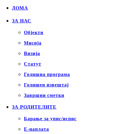
ДОМА
ЗА НАС
Објекти
Mисија
Визија
Статут
Годишна програма
Годишен извештај
Завршни сметки
ЗА РОДИТЕЛИТЕ
Барање за упис/испис
Е-наплата