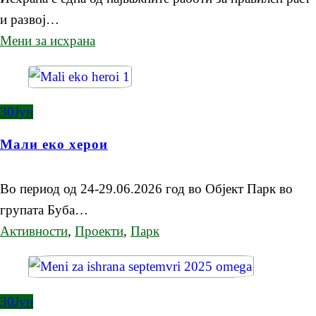
и развој…
Мени за исхрана
30
Јун
Мали еко херои
Во период од 24-29.06.2026 год во Oбјект Парк во
групата Буба…
Активности
,
Проекти
,
Парк
30
Јун