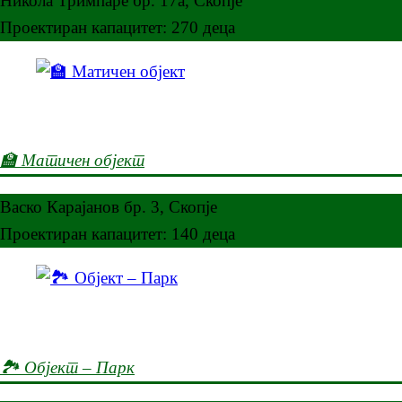
Никола Тримпаре бр. 17а, Скопје
Проектиран капацитет: 270 деца
🏫 Матичен објект
Васко Карајанов бр. 3, Скопје
Проектиран капацитет: 140 деца
🏞️ Објект – Парк