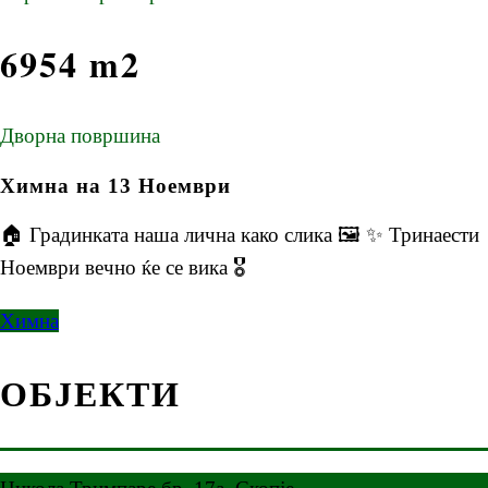
6954 m2
Дворна површина
Химна на 13 Ноември
🏠 Градинката наша лична како слика 🖼️ ✨ Тринаести
Ноември вечно ќе се вика 🎖️
Химна
ОБЈЕКТИ