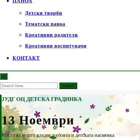
ПАНОА
Детски творби
Тематски паноа
Креативни родители
Креативни воспитувачи
КОНТАКТ
×
Search
ЈУДГ ОЦ ДЕТСКА ГРАДИНКА
13 Ноември
Место каде што владее љубовта и детската насмевка