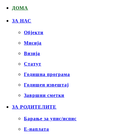
ДОМА
ЗА НАС
Објекти
Mисија
Визија
Статут
Годишна програма
Годишен извештај
Завршни сметки
ЗА РОДИТЕЛИТЕ
Барање за упис/испис
Е-наплата