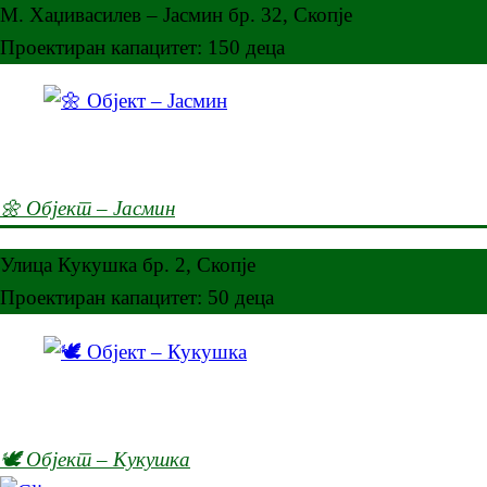
М. Хаџивасилев – Јасмин бр. 32, Скопје
Проектиран капацитет: 150 деца
🌼 Објект – Јасмин
Улица Кукушка бр. 2, Скопје
Проектиран капацитет: 50 деца
🕊️ Објект – Кукушка