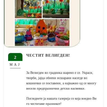
ЧЕСТИТ ВЕЛИГДЕН!
2
МАЈ
За Велигден во градинка шарено е се. Украси,
творби, јајца обоени исшарани насегде во
кошнички се поставени, а најважно од се многу
весели предпразнични детски насмевки.
Погледнете ја нашата галерија со која воедно Ви
го честитаме празникот!