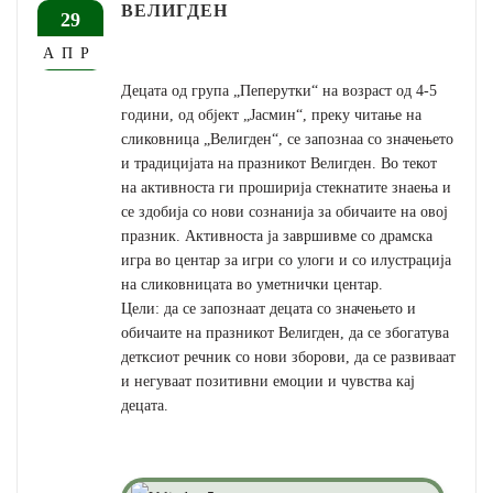
ВЕЛИГДЕН
29
АПР
Децата од група „Пеперутки“ на возраст од 4-5
години, од објект „Јасмин“, преку читање на
сликовница „Велигден“, се запознаа со значењето
и традицијата на празникот Велигден. Во текот
на активноста ги проширија стекнатите знаења и
се здобија со нови сознанија за обичаите на овој
празник. Активноста ја завршивме со драмска
игра во центар за игри со улоги и со илустрација
на сликовницата во уметнички центар.
Цели: да се запознаат децата со значењето и
обичаите на празникот Велигден, да се збогатува
детксиот речник со нови зборови, да се развиваат
и негуваат позитивни емоции и чувства кај
децата.