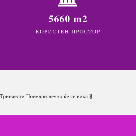
5660 m2
КОРИСТЕН ПРОСТОР
Тринаести Ноември вечно ќе се вика 🎖️