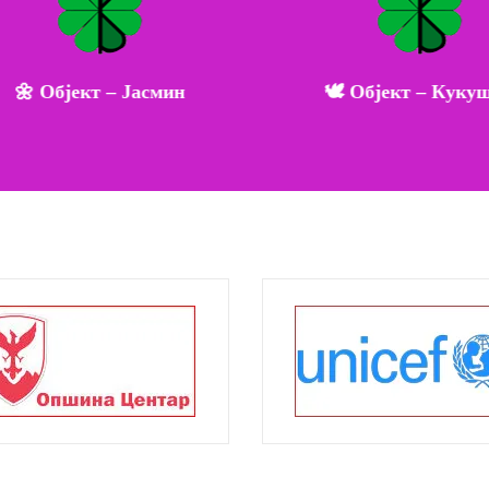
🌼 Објект – Јасмин
🕊️ Објект – Кукуш