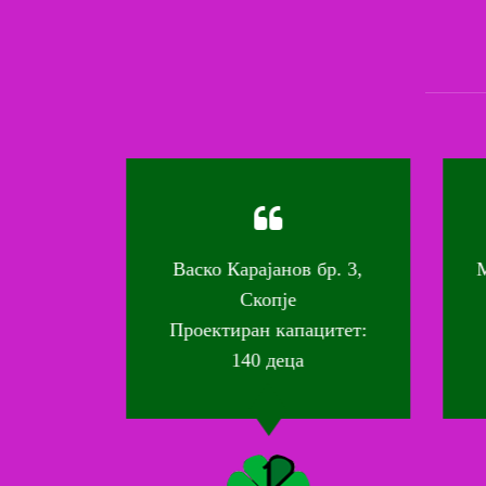
 17а,
Васко Карајанов бр. 3,
М.
Скопје
тет:
Проектиран капацитет:
П
140 деца