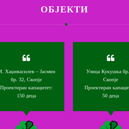
ОБЈЕКТИ
 Хаџивасилев – Јасмин
Улица Кукушка бр. 2
бр. 32, Скопје
Скопје
роектиран капацитет:
Проектиран капаците
150 деца
50 деца