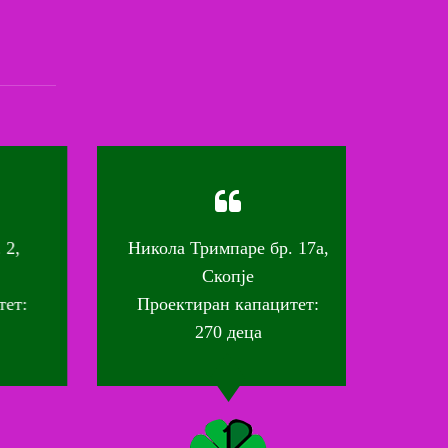
,
Никола Тримпаре бр. 17а,
Вас
Скопје
т:
Проектиран капацитет:
Про
270 деца