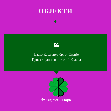
ОБЈЕКТИ
Васко Карајанов бр. 3, Скопје
Проектиран капацитет: 140 деца
🏞️ Објект – Парк