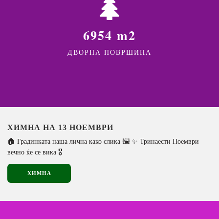
6954 m2
ДВОРНА ПОВРШИНА
ХИМНА НА 13 НОЕМВРИ
🏠 Градинката наша лична како слика 🖼️ ✨ Тринаести Ноември
вечно ќе се вика 🎖️
ХИМНА