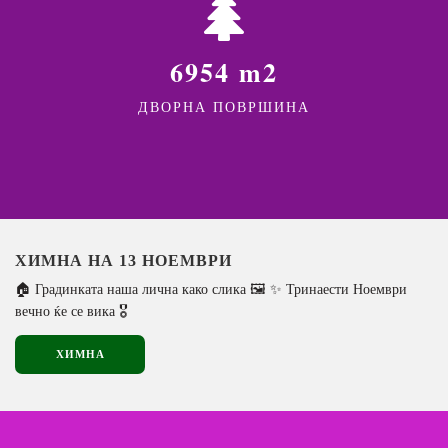
6954 m2
ДВОРНА ПОВРШИНА
ХИМНА НА 13 НОЕМВРИ
🏠 Градинката наша лична како слика 🖼️ ✨ Тринаести Ноември
вечно ќе се вика 🎖️
ХИМНА