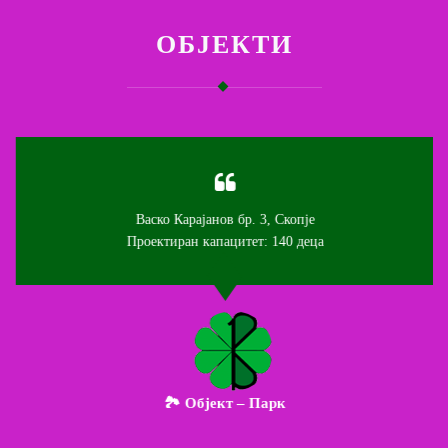
ОБЈЕКТИ
Васко Карајанов бр. 3, Скопје
Проектиран капацитет: 140 деца
🏞️ Објект – Парк