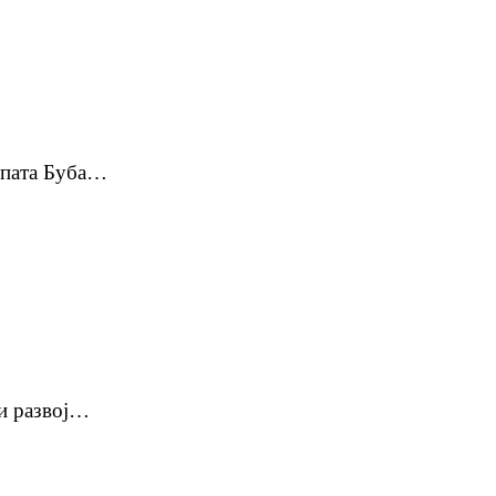
рупата Буба…
 и развој…