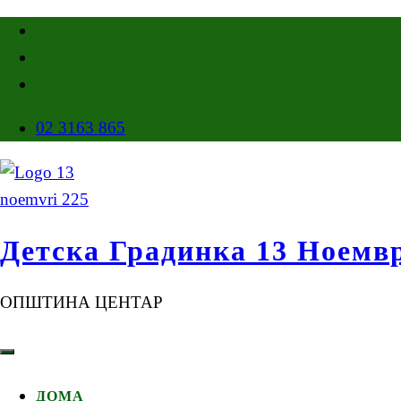
02 3163 865
Детска Градинка 13 Ноемв
ОПШТИНА ЦЕНТАР
ДОМА