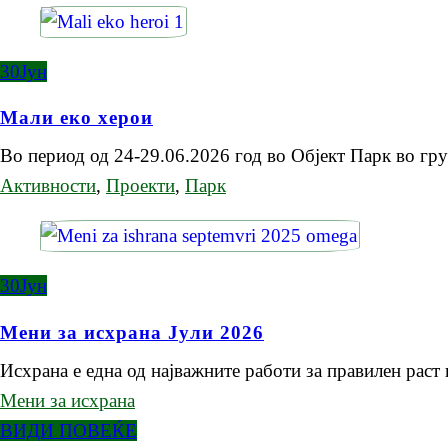
30
Јун
Мали еко херои
Во период од 24-29.06.2026 год во Oбјект Парк во г
Активности
,
Проекти
,
Парк
30
Јун
Мени за исхрана Јули 2026
Исхрана е една од најважните работи за правилен раст
Мени за исхрана
ВИДИ ПОВЕЌЕ