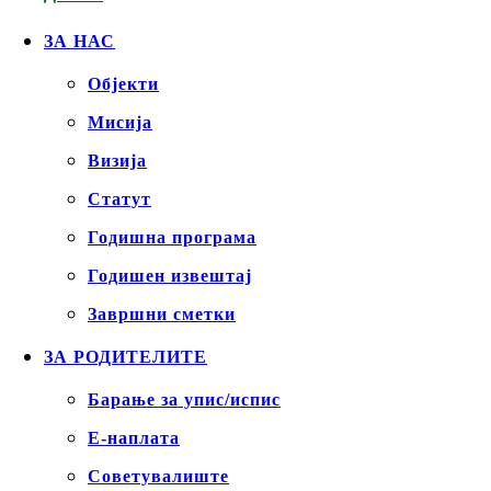
ЗА НАС
Објекти
Mисија
Визија
Статут
Годишна програма
Годишен извештај
Завршни сметки
ЗА РОДИТЕЛИТЕ
Барање за упис/испис
Е-наплата
Советувалиште