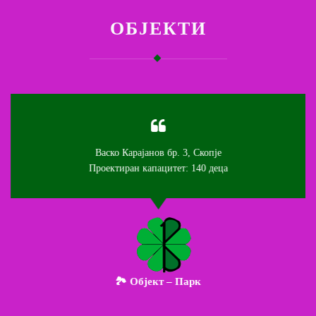
ОБЈЕКТИ
Васко Карајанов бр. 3, Скопје
Проектиран капацитет: 140 деца
🏞️ Објект – Парк