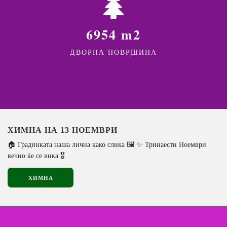
6954 m2
ДВОРНА ПОВРШИНА
ХИМНА НА 13 НОЕМВРИ
🏠 Градинката наша лична како слика 🖼️ ✨ Тринаести Ноември
вечно ќе се вика 🎖️
ХИМНА