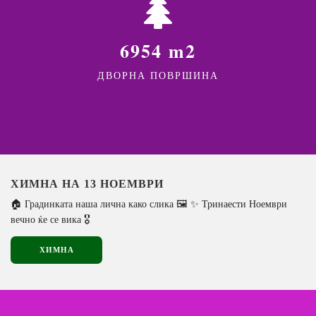
6954 m2
ДВОРНА ПОВРШИНА
ХИМНА НА 13 НОЕМВРИ
🏠 Градинката наша лична како слика 🖼️ ✨ Тринаести Ноември
вечно ќе се вика 🎖️
ХИМНА