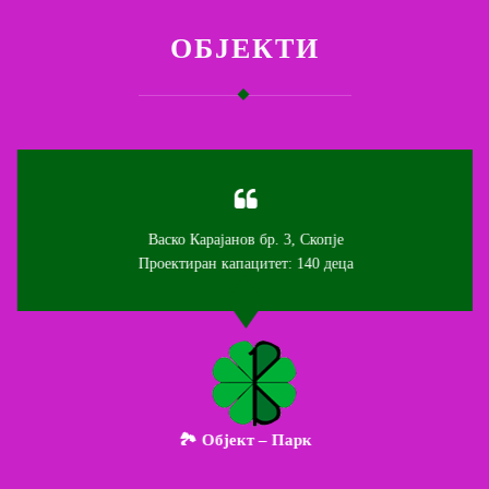
ОБЈЕКТИ
Васко Карајанов бр. 3, Скопје
Проектиран капацитет: 140 деца
🏞️ Објект – Парк