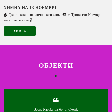
ХИМНА НА 13 НОЕМВРИ
🏠 Градинката наша лична како слика 🖼️ ✨ Тринаести Ноември
вечно ќе се вика 🎖️
ХИМНА
ОБЈЕКТИ
Васко Карајанов бр. 3, Скопје