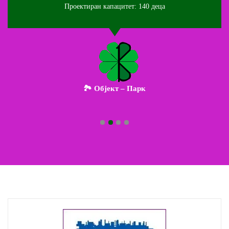
Проектиран капацитет: 140 деца
🏞️ Објект – Парк