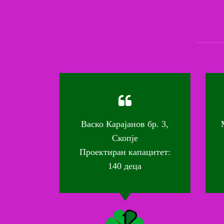
 17а,
Васко Карајанов бр. 3,
М.
Скопје
тет:
Проектиран капацитет:
П
140 деца