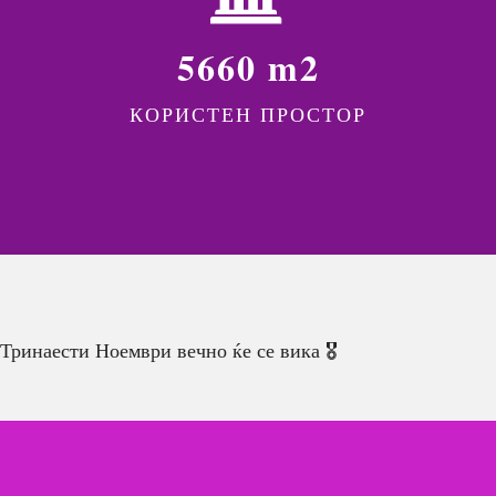
5660 m2
КОРИСТЕН ПРОСТОР
Тринаести Ноември вечно ќе се вика 🎖️