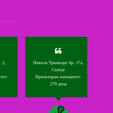
,
Никола Тримпаре бр. 17а,
Вас
Скопје
т:
Проектиран капацитет:
Про
270 деца