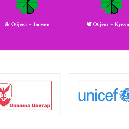
🌼 Објект – Јасмин
🕊️ Објект – Кукуш