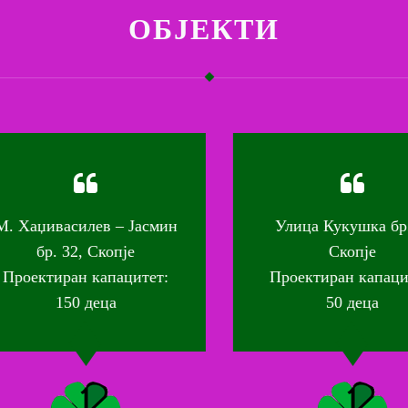
ОБЈЕКТИ
 Хаџивасилев – Јасмин
Улица Кукушка бр. 2
бр. 32, Скопје
Скопје
роектиран капацитет:
Проектиран капаците
150 деца
50 деца