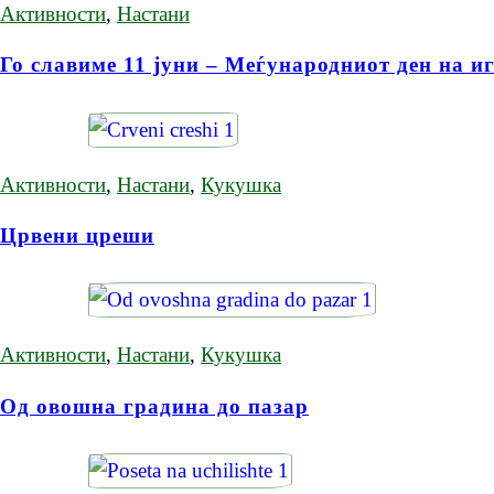
Активности
,
Настани
Го славиме 11 јуни – Меѓународниот ден на и
Активности
,
Настани
,
Кукушка
Црвени цреши
Активности
,
Настани
,
Кукушка
Од овошна градина до пазар