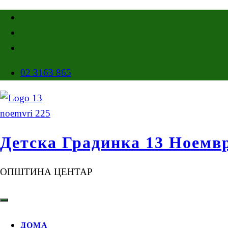
02 3163 865
Детска Градинка 13 Ноемв
ОПШТИНА ЦЕНТАР
ДОМА