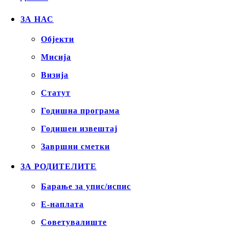
ЗА НАС
Објекти
Mисија
Визија
Статут
Годишна програма
Годишен извештај
Завршни сметки
ЗА РОДИТЕЛИТЕ
Барање за упис/испис
Е-наплата
Советувалиште