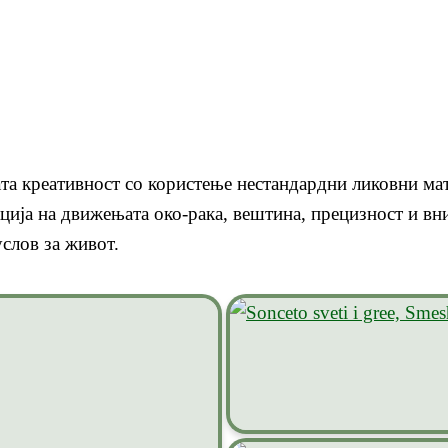
ата креативност со користење нестандардни ликовни ма
ција на движењата око-рака, вештина, прецизност и вни
услов за живот.