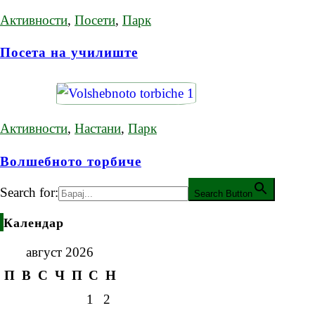
Активности
,
Посети
,
Парк
Посета на училиште
Активности
,
Настани
,
Парк
Волшебното торбиче
Search for:
Search Button
Календар
август 2026
П
В
С
Ч
П
С
Н
1
2